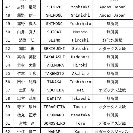
47
志津 慶明
SHIDZU
Yoshiaki
Audax Japan
48
霜野 信一
SHIMONO
Shinichi
Audax Japan
49
霜野 義人
SHIMONO
Yoshihito
無所属
50
白井 真人
SHIRAI
Masato
無所属
51
清野 弘
SEINO
Hiroshi
ｵﾀﾞｯｸｽ近畿
52
関口 聡
SEKIGUCHI
Satoshi
オダックス近畿
53
高橋 英徳
TAKAHASHI
Hidenori
無所属
54
竹村 大樹
TAKEMURA
Hiroki
無所属
55
竹本 明広
TAKEMOTO
Akihiro
無所属
56
田中 紀尋
TANAKA
Toshihiro
無所属
57
土田 敬
TSUCHIDA
Kei
オダックス近畿
58
出宮 武司
DEMIYA
Takaeshi
無所属
59
寺下 敏雄
TERASHITA
Toshio
オダックス近畿
60
徳丸 正孝
TOKUMARU
Masataka
無所属
61
道城 達
DONOSHIRO
Toru
オダックス近畿
62
中江 健二
NAKAE
Kanji
オダックスジャパン