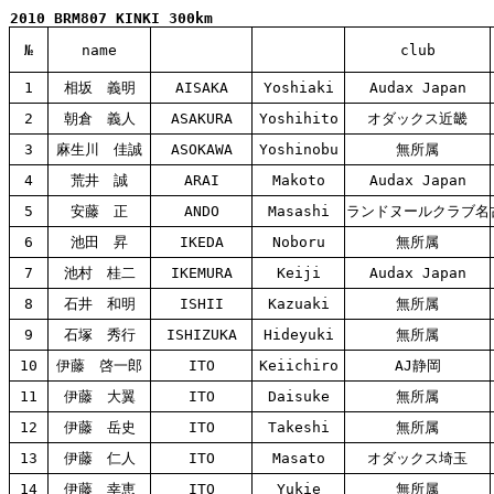
2010 BRM807 KINKI 300km
№
name
club
1
相坂 義明
AISAKA
Yoshiaki
Audax Japan
2
朝倉 義人
ASAKURA
Yoshihito
オダックス近畿
3
麻生川 佳誠
ASOKAWA
Yoshinobu
無所属
4
荒井 誠
ARAI
Makoto
Audax Japan
5
安藤 正
ANDO
Masashi
ランドヌールクラブ名
6
池田 昇
IKEDA
Noboru
無所属
7
池村 桂二
IKEMURA
Keiji
Audax Japan
8
石井 和明
ISHII
Kazuaki
無所属
9
石塚 秀行
ISHIZUKA
Hideyuki
無所属
10
伊藤 啓一郎
ITO
Keiichiro
AJ静岡
11
伊藤 大翼
ITO
Daisuke
無所属
12
伊藤 岳史
ITO
Takeshi
無所属
13
伊藤 仁人
ITO
Masato
オダックス埼玉
14
伊藤 幸恵
ITO
Yukie
無所属