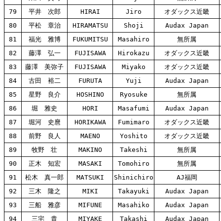
79
平井 次郎
HIRAI
Jiro
オダックス近畿
80
平松 章治
HIRAMATSU
Shoji
Audax Japan
81
福光 雅博
FUKUMITSU
Masahiro
無所属
82
藤澤 弘一
FUJISAWA
Hirokazu
オダックス近畿
83
藤澤 美弥子
FUJISAWA
Miyako
オダックス近畿
84
古田 裕二
FURUTA
Yuji
Audax Japan
85
星野 良介
HOSHINO
Ryosuke
無所属
86
堀 雅史
HORI
Masafumi
Audax Japan
87
堀河 史麿
HORIKAWA
Fumimaro
オダックス近畿
88
前野 良人
MAENO
Yoshito
オダックス近畿
89
牧野 壮
MAKINO
Takeshi
無所属
90
正木 知宏
MASAKI
Tomohiro
無所属
91
松木 真一郎
MATSUKI
Shinichiro
AJ福岡
92
三木 隆之
MIKI
Takayuki
Audax Japan
93
三船 雅彦
MIFUNE
Masahiko
Audax Japan
94
三宅 貴
MIYAKE
Takashi
Audax Japan