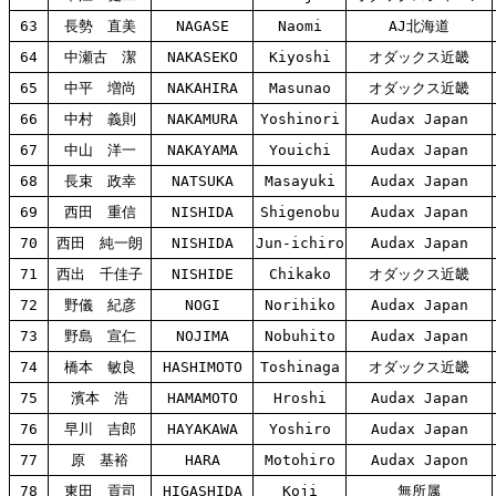
63
長勢 直美
NAGASE
Naomi
AJ北海道
64
中瀬古 潔
NAKASEKO
Kiyoshi
オダックス近畿
65
中平 増尚
NAKAHIRA
Masunao
オダックス近畿
66
中村 義則
NAKAMURA
Yoshinori
Audax Japan
67
中山 洋一
NAKAYAMA
Youichi
Audax Japan
68
長束 政幸
NATSUKA
Masayuki
Audax Japan
69
西田 重信
NISHIDA
Shigenobu
Audax Japan
70
西田 純一朗
NISHIDA
Jun-ichiro
Audax Japan
71
西出 千佳子
NISHIDE
Chikako
オダックス近畿
72
野儀 紀彦
NOGI
Norihiko
Audax Japan
73
野島 宣仁
NOJIMA
Nobuhito
Audax Japan
74
橋本 敏良
HASHIMOTO
Toshinaga
オダックス近畿
75
濱本 浩
HAMAMOTO
Hroshi
Audax Japan
76
早川 吉郎
HAYAKAWA
Yoshiro
Audax Japan
77
原 基裕
HARA
Motohiro
Audax Japon
78
東田 貢司
HIGASHIDA
Koji
無所属