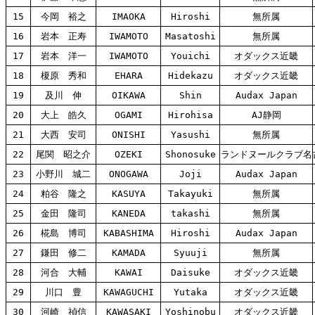
15
今岡 裕之
IMAOKA
Hiroshi
無所属
16
岩本 正寿
IWAMOTO
Masatoshi
無所属
17
岩本 洋一
IWAMOTO
Youichi
オダックス近畿
18
榎原 秀和
EHARA
Hidekazu
オダックス近畿
19
及川 伸
OIKAWA
Shin
Audax Japan
20
大上 皓久
OGAMI
Hirohisa
AJ静岡
21
大西 安司
ONISHI
Yasushi
無所属
22
尾関 昭之介
OZEKI
Shonosuke
ランドヌールクラブ名
23
小野川 城二
ONOGAWA
Joji
Audax Japan
24
粕谷 隆之
KASUYA
Takayuki
無所属
25
金田 隆司
KANEDA
takashi
無所属
26
椛島 博司
KABASHIMA
Hiroshi
Audax Japan
27
鎌田 修二
KAMADA
Syuuji
無所属
28
河合 大輔
KAWAI
Daisuke
オダックス近畿
29
川口 豊
KAWAGUCHI
Yutaka
オダックス近畿
30
河崎 禎信
KAWASAKI
Yoshinobu
オダックス近畿