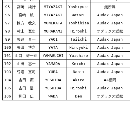
95
宮崎 純行
MIYAZAKI
Yoshiyuki
無所属
96
宮崎 航
MIYAZAKI
Wataru
Audax Japan
97
棟方 稔久
MUNEKATA
Toshihisa
Audax Japan
98
村上 寛史
MURAKAMI
Hiroshi
オダックス近畿
99
矢追 泰一
YAOI
Taiichi
Audax Japan
100
矢田 博之
YATA
Hiroyuki
Audax Japan
101
山口 雄一郎
YAMAGUCHI
Yuichiro
Audax Japan
102
山田 惠一
YAMADA
Keichi
Audax Japan
103
弓場 直司
YUBA
Naoji
Audax Japan
104
吉田 顕
YOSHIDA
Akira
AJ福岡
105
吉田 浩
YOSHIDA
Hiroshi
Audax Japan
106
和田 伝
WADA
Den
オダックス近畿