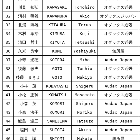
31
川見 知弘
KAWASAKI
Tomohiro
オダックス近畿
32
河村 明雄
KAWAMURA
Akio
オダックスジャパン
33
北浦 照雄
KITAURA
Teruo
オダックス近畿
34
木村 孝治
KIMURA
Koji
オダックス近畿
35
清田 哲士
KIYOTA
Tetsushi
オダックス近畿
36
久米 良幸
KUME
Yoshiyuki
無所属
37
小寺 光穂
KOTERA
Miho
Audax Japan
38
後藤 敏夫
GOTO
Toshio
オダックス近畿
39
後藤 まきよ
GOTO
Makiyo
オダックス近畿
40
小林 茂
KOBAYASHI
Shigeru
Audax Japan
41
小松 正幹
KOMATSU
Masamoto
オダックス近畿
42
小森 茂
KOMORI
Shigeru
Audax Japan
43
小森 法子
KOMORI
Noriko
Audax Japan
44
鮫島 達三
SAMEJIMA
Tatsuzo
Audax Japan
45
塩田 彰
SHIOTA
Akira
Audax Japan
46
塩見 誠
SHIOMI
Makoto
無所属