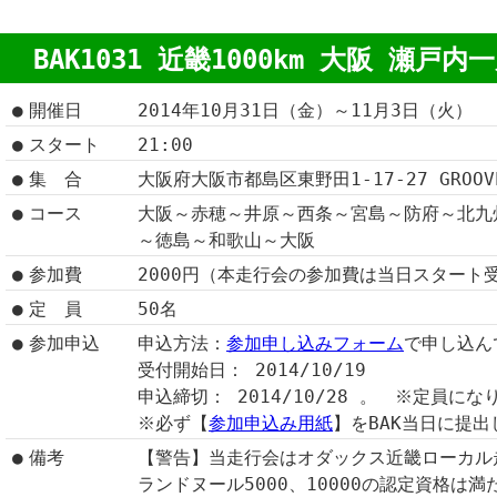
BAK1031 近畿1000km 大阪 瀬戸内一
●
開催日
2014年10月31日（金）～11月3日（火）
●
スタート
21:00
●
集 合
大阪府大阪市都島区東野田1-17-27 GROO
●
コース
大阪～赤穂～井原～西条～宮島～防府～北九
～徳島～和歌山～大阪
●
参加費
2000円（本走行会の参加費は当日スタート
●
定 員
50名
●
参加申込
申込方法：
参加申し込みフォーム
で申し込ん
受付開始日： 2014/10/19
申込締切： 2014/10/28 。 ※定員に
※必ず【
参加申込み用紙
】をBAK当日に提
●
備考
【警告】当走行会はオダックス近畿ローカル
ランドヌール5000、10000の認定資格は