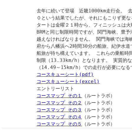
去年に続いて登場 近畿1000km走行会。
０という結果でしたが、それにもこりず更な
タートは金曜２１時から、フィニッシュは火
BRMと同じ制限時間ですが、関門海峡、豊
越えなければなりません。 関門海峡では海
府から八幡浜へ2時間30分の船旅、紀伊水道
船旅が待ち構えています。 これらの乗船時
制限（13.33km/h）となります。 実質的
（14.49～15km/h）での走行が必要にな
コースキューシート(pdf)
コースキューシート(excel)
エントリーリスト
コースマップ その１
（ルートラボ）
コースマップ その２
（ルートラボ）
コースマップ その３
（ルートラボ）
コースマップ その４
（ルートラボ）
コースマップ その５
（ルートラボ）