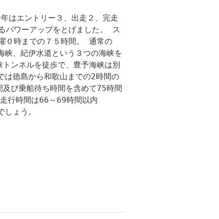
 去年はエントリー３、出走２、完走
るパワーアップをとげました。 ス
曜０時までの７５時間。 通常の
予海峡、紀伊水道という３つの海峡を
峡トンネルを徒歩で、豊予海峡は別
では徳島から和歌山までの2時間の
間及び乗船待ち時間を含めて75時間
な走行時間は66～69時間以内
るでしょう。