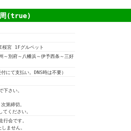
周(true)
VE桜宮 1Fグルペット
州～別府～八幡浜～伊予西条～三好
受付にて支払い。DNS時は不要）
で下さい。
なり次第締切。
出してください。
走行会です。
満たしません。