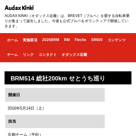
Audax Kinki
AUDAX KINKI（オダックス近畿）は、BREVET（ブルベ）を愛する自転車乗
りが集まって誕生しました。今後も公式ブルベをボランティアで開催してい
きます。
2026BRM
RM
Fleche
SR600
ホーム
実施要項
コンテンツ
チーム
リンク
コンタクト
オダックス近畿
BRM514 総社200km せとうち巡り
開催日
2016年5月14日（土）
担当
京都チーム（平松）