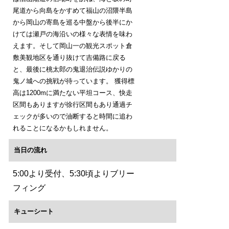
尾道から向島をかすめて福山の沼隈半島
から岡山の寄島を巡る中盤から後半にか
けては瀬戸の海沿いの様々な表情を味わ
えます。そして岡山一の観光スポット倉
敷美観地区を通り抜けて吉備路に戻る
と、最後に桃太郎の鬼退治伝説ゆかりの
鬼ノ城への挑戦が待っています。 獲得標
高は1200mに満たない平坦コース、快走
区間もありますが徐行区間もあり通過チ
ェックが多いので油断すると時間に追わ
れることになるかもしれません。
当日の流れ
5:00より受付、5:30頃よりブリー
フィング
キューシート