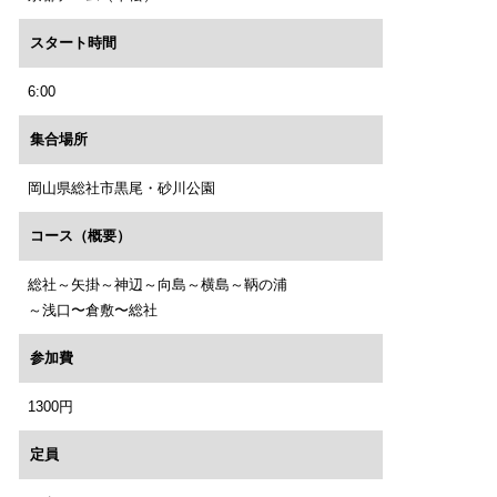
スタート時間
6:00
集合場所
岡山県総社市黒尾・砂川公園
コース（概要）
総社～矢掛～神辺～向島～横島～鞆の浦
～浅口〜倉敷〜総社
参加費
1300円
定員