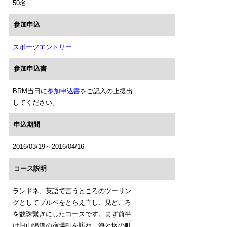
50名
参加申込
スポーツエントリー
参加申込書
BRM当日に
参加申込書
をご記入の上提出
してください。
申込期間
2016/03/19～2016/04/16
コース説明
ランドネ、英語で言うところのツーリン
グとしてブルベをとらえ直し、見どころ
を数珠繋ぎにしたコースです。まず前半
は旧山陽道の宿場町を訪ね、海と坂の町