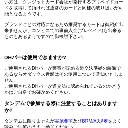
い方は、クレジットカード会社が発行するプリペイドカー
ドを取得して頂ければ通常のカードと同様の取り扱いが可
能となるようです。
ブランドごとの対応になるため推奨するカードは御紹介出
来ませんが、コンビニでの事前入金(プレペイド)も出来る
ものもあるようですので御検討下さい。
DHバーは使用できますか?
ご使用されるDHバーが警察が認める道交法準拠の装備で
あるならオダックス近畿はその使用について関知いたしま
せん。
ご使用されるDHバーが道交法に認められているのかどう
かはご自身でお確かめください。
タンデムで参加する際に注意することはあります
か?
タンデムに限りませんが
実施要項
及び
BRM/AJ規定
をよく
読みご理解のうえご参加ください。