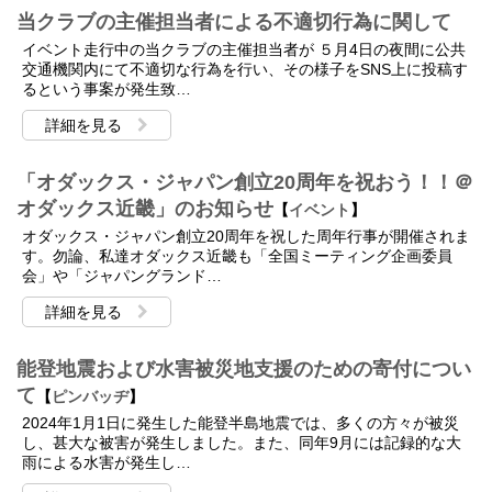
当クラブの主催担当者による不適切行為に関して
イベント走行中の当クラブの主催担当者が ５月4日の夜間に公共
交通機関内にて不適切な行為を行い、その様子をSNS上に投稿す
るという事案が発生致…
詳細を見る
「オダックス・ジャパン創立20周年を祝おう！！＠
オダックス近畿」のお知らせ
【
イベント
】
オダックス・ジャパン創立20周年を祝した周年行事が開催されま
す。勿論、私達オダックス近畿も「全国ミーティング企画委員
会」や「ジャパングランド…
詳細を見る
能登地震および水害被災地支援のための寄付につい
て
【
ピンバッヂ
】
2024年1月1日に発生した能登半島地震では、多くの方々が被災
し、甚大な被害が発生しました。また、同年9月には記録的な大
雨による水害が発生し…