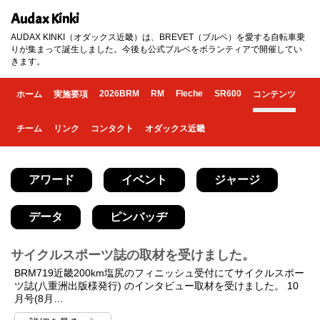
Audax Kinki
AUDAX KINKI（オダックス近畿）は、BREVET（ブルベ）を愛する自転車乗
りが集まって誕生しました。今後も公式ブルベをボランティアで開催してい
きます。
2026BRM
RM
Fleche
SR600
ホーム
実施要項
コンテンツ
チーム
リンク
コンタクト
オダックス近畿
アワード
イベント
ジャージ
データ
ピンバッヂ
サイクルスポーツ誌の取材を受けました。
BRM719近畿200km塩尻のフィニッシュ受付にてサイクルスポー
ツ誌(八重洲出版様発行) のインタビュー取材を受けました。 10
月号(8月…