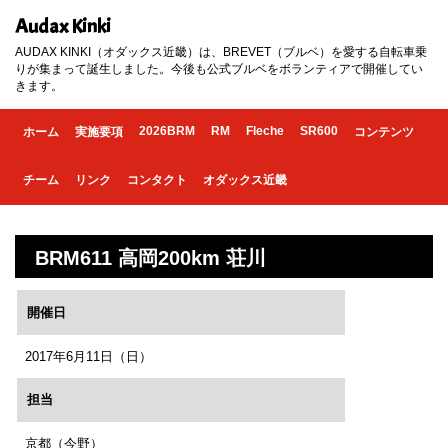
Audax Kinki
AUDAX KINKI（オダックス近畿）は、BREVET（ブルベ）を愛する自転車乗
りが集まって誕生しました。今後も公式ブルベをボランティアで開催してい
きます。
2026BRM
RM
Fleche
SR600
ホーム
実施要項
コンテンツ
チーム
リンク
コンタクト
オダックス近畿
BRM611 高岡200km 荘川
開催日
2017年6月11日（日）
担当
京都（今野）