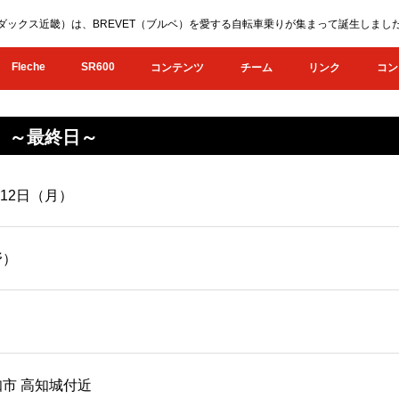
KI（オダックス近畿）は、BREVET（ブルベ）を愛する自転車乗りが集まって誕生し
Fleche
SR600
コンテンツ
チーム
リンク
コン
き ～最終日～
月12日（月）
野）
市 高知城付近