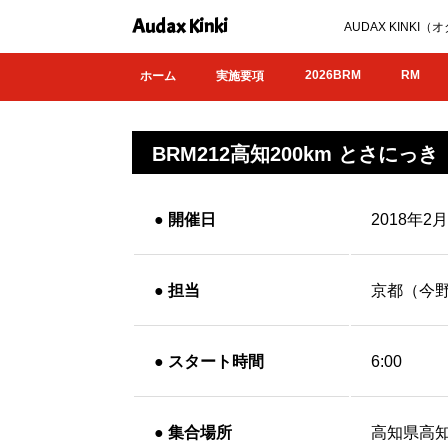
Audax Kinki
AUDAX KIN
2026BRM
RM
ホーム
実施要項
BRM212高知200km とさにっ
●
開催日
2018年2
●
担当
京都（今
●
スタート時間
6:00
●
集合場所
高知県高知