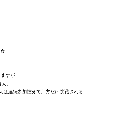
うか。
りますが
せん。
人は連続参加控えて片方だけ挑戦される