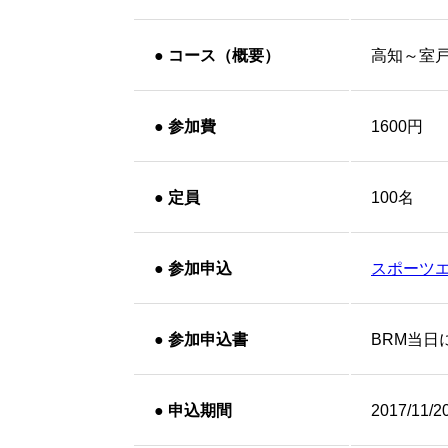
●
コース（概要）
高知～室
●
参加費
1600円
●
定員
100名
●
参加申込
スポーツ
●
参加申込書
BRM当日
●
申込期間
2017/11/2