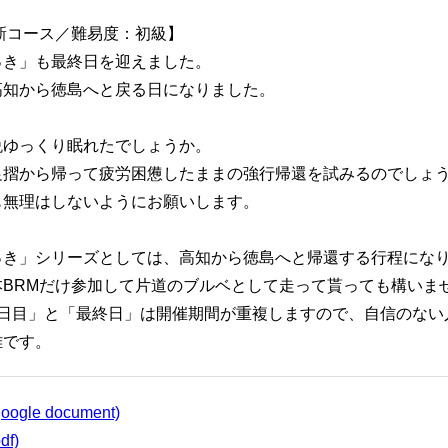
年新コース／難易度：初級】
っき」も最終日を迎えました。
高知から徳島へと戻る日になりました。
晩ゆっくり眠れたでしょうか。
足摺から帰って疲労困憊したままの強行帰還を試みるのでしょ
も無理はしないようにお願いします。
っき」シリーズとしては、高知から徳島へと帰還する行程にな
本BRMだけ参加して片道のブルベとして走って貰っても構いま
2日目」と「最終日」は開催期間が重複しますので、自信のない
難です。
gle document)
f)