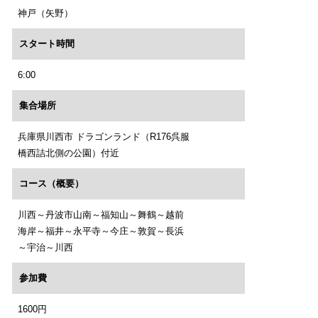
神戸（矢野）
スタート時間
6:00
集合場所
兵庫県川西市 ドラゴンランド（R176呉服
橋西詰北側の公園）付近
コース（概要）
川西～丹波市山南～福知山～舞鶴～越前
海岸～福井～永平寺～今庄～敦賀～長浜
～宇治～川西
参加費
1600円