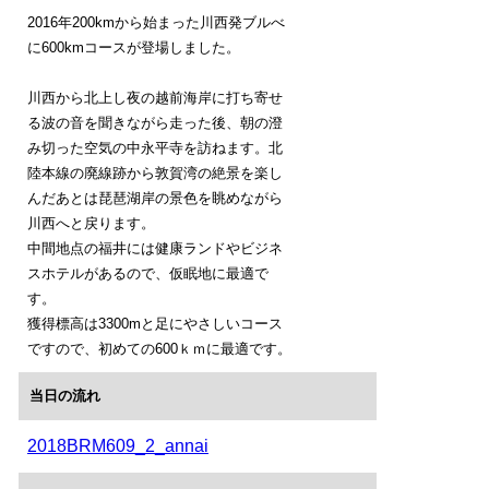
2016年200kmから始まった川西発ブルべ
に600kmコースが登場しました。
川西から北上し夜の越前海岸に打ち寄せ
る波の音を聞きながら走った後、朝の澄
み切った空気の中永平寺を訪ねます。北
陸本線の廃線跡から敦賀湾の絶景を楽し
んだあとは琵琶湖岸の景色を眺めながら
川西へと戻ります。
中間地点の福井には健康ランドやビジネ
スホテルがあるので、仮眠地に最適で
す。
獲得標高は3300mと足にやさしいコース
ですので、初めての600ｋｍに最適です。
当日の流れ
2018BRM609_2_annai