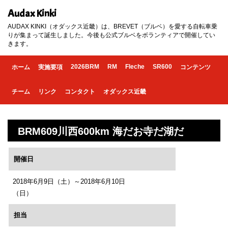
Audax Kinki
AUDAX KINKI（オダックス近畿）は、BREVET（ブルベ）を愛する自転車乗
りが集まって誕生しました。今後も公式ブルベをボランティアで開催してい
きます。
2026BRM
RM
Fleche
SR600
ホーム
実施要項
コンテンツ
チーム
リンク
コンタクト
オダックス近畿
BRM609川西600km 海だお寺だ湖だ
開催日
2018年6月9日（土）～2018年6月10日
（日）
担当