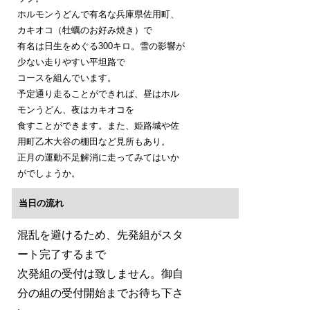
ホルモンうどんで有名な兵庫県佐用町、
カキオコ（牡蠣のお好み焼き）で
有名は日生をめぐる300キロ。雪の影響が
少ない走りやすい平坦路で
コースを組んでいます。
予定通り走ることができれば、昼はホル
モンうどん、夜はカキオコを
食すことができます。また、姫路城や佐
用町乙木大谷の棚田など見所もあり。
正月の運動不足解消に走ってみてはいか
がでしょうか。
当日の流れ
混乱を避けるため、先発組がスタ
ート完了するまで
次発組の受付は致しません。御自
分の組の受付開始までお待ち下さ