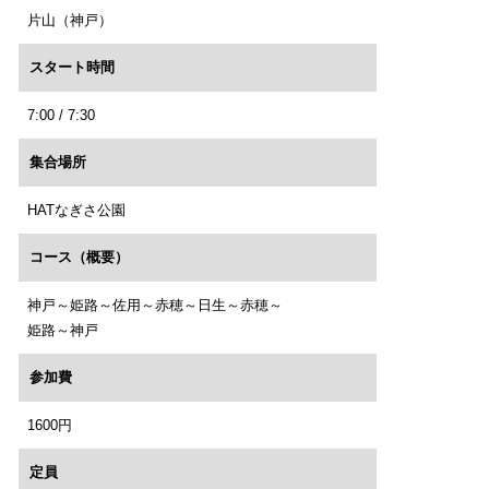
片山（神戸）
スタート時間
7:00 / 7:30
集合場所
HATなぎさ公園
コース（概要）
神戸～姫路～佐用～赤穂～日生～赤穂～
姫路～神戸
参加費
1600円
定員