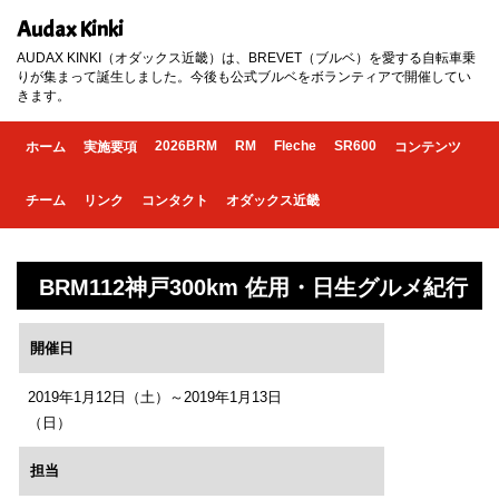
Audax Kinki
AUDAX KINKI（オダックス近畿）は、BREVET（ブルベ）を愛する自転車乗
りが集まって誕生しました。今後も公式ブルベをボランティアで開催してい
きます。
2026BRM
RM
Fleche
SR600
ホーム
実施要項
コンテンツ
チーム
リンク
コンタクト
オダックス近畿
BRM112神戸300km 佐用・日生グルメ紀行
開催日
2019年1月12日（土）～2019年1月13日
（日）
担当