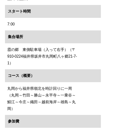
スタート時間
7:00
集合場所
霞の郷 東側駐車場（入って右手）（〒
910-0224福井県坂井市丸岡町八ヶ郷21-7-
1）
コース（概要）
丸岡から福井県嶺北を時計回りに一周
（丸岡～竹田～勝山～永平寺～一乗谷～
鯖江～今庄～織田～越前海岸～雄島～丸
岡）
参加費