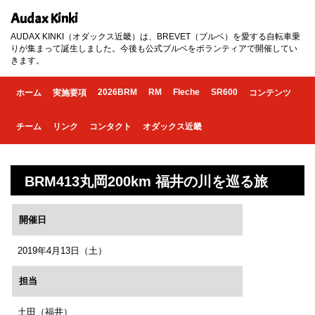
Audax Kinki
AUDAX KINKI（オダックス近畿）は、BREVET（ブルベ）を愛する自転車乗
りが集まって誕生しました。今後も公式ブルベをボランティアで開催してい
きます。
2026BRM
RM
Fleche
SR600
ホーム
実施要項
コンテンツ
チーム
リンク
コンタクト
オダックス近畿
BRM413丸岡200km 福井の川を巡る旅
開催日
2019年4月13日（土）
担当
土田（福井）