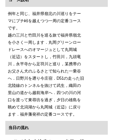
例年と同じ、福井県嶺北の川巡りをテー
マにプチ峠を越えつつ一周の定番コース
です。
越の三川と竹田川を巡る旅で福井県嶺北
を小さく一周します．丸岡グリーンロー
ドレースへのオマージュとして丸岡城
（近辺）をスタートし，竹田川，九頭竜
川，永平寺から足羽川と巡り，某携帯の
お父さん犬のふるさとで知られた一乗谷
へ．日野川を遡り今庄宿．D51の走った旧
北陸線のトンネルを抜けて武生，織田の
里山の道から越前海岸へ．四つの川の河
口を渡って東尋坊を過ぎ，夕日の雄島を
眺めて北潟湖から丸岡城（近辺）に戻り
ます．福井藩発祥の定番コースです。
当日の流れ