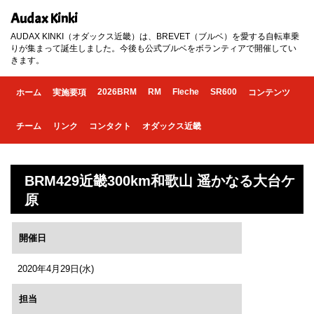
Audax Kinki
AUDAX KINKI（オダックス近畿）は、BREVET（ブルベ）を愛する自転車乗
りが集まって誕生しました。今後も公式ブルベをボランティアで開催してい
きます。
2026BRM
RM
Fleche
SR600
ホーム
実施要項
コンテンツ
チーム
リンク
コンタクト
オダックス近畿
BRM429近畿300km和歌山 遥かなる大台ケ
原
開催日
2020年4月29日(水)
担当