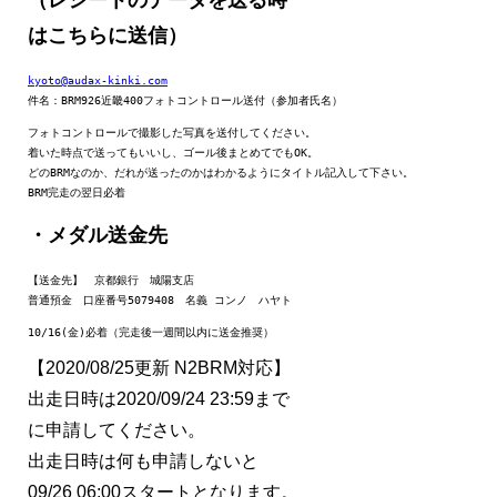
（レシートのデータを送る時
はこちらに送信）
kyoto@audax-kinki.com
件名：BRM926近畿400フォトコントロール送付（参加者氏名）
フォトコントロールで撮影した写真を送付してください。

着いた時点で送ってもいいし、ゴール後まとめてでもOK。

どのBRMなのか、だれが送ったのかはわかるようにタイトル記入して下さい。

BRM完走の翌日必着
・メダル送金先
【送金先】　
京都
銀行
　城陽支店

普通預金　口座番号5079408　名義 コンノ　ハヤト
10/16(金)必着（完走後一週間以内に送金推奨）
【2020/08/25更新 N2BRM対応】
出走日時は2020/09/24 23:59まで
に申請してください。
出走日時は何も申請しないと
09/26 06:00スタートとなります。