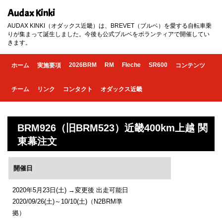
Audax Kinki
AUDAX KINKI（オダックス近畿）は、BREVET（ブルベ）を愛する自転車乗
りが集まって誕生しました。今後も公式ブルベをボランティアで開催してい
きます。
2026BRM
RM
Fleche
SR600
ホーム
実施要項
コンテンツ
チーム
リンク
コンタクト
オダックス近畿
BRM926（旧BRM523）近畿400km上越 関
東幕注文
開催日
2020年5月23日(土) →変更後 出走可能日
2020/09/26(土)～10/10(土)（N2BRM準
拠）