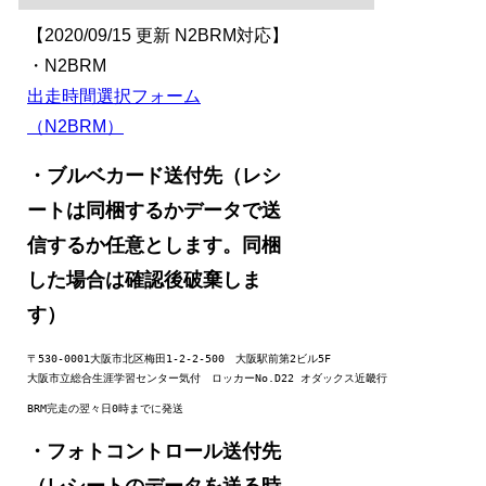
【2020/09/15 更新 N2BRM対応】
・N2BRM
出走時間選択フォーム
（N2BRM）
・ブルベカード送付先
（レシ
ートは同梱するかデータで送
信するか任意とします。同梱
した場合は確認後破棄しま
す）
〒530-0001大阪市北区梅田1-2-2-500　大阪駅前第2ビル5F

大阪市立総合生涯学習センター気付　ロッカーNo.D22 オダックス近畿行
BRM完走の翌々日0時までに発送
・フォトコントロール送付先