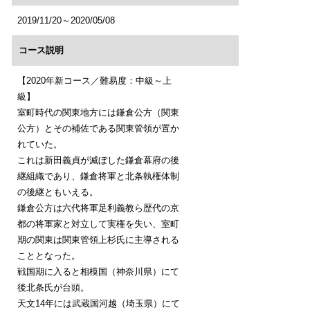
2019/11/20～2020/05/08
コース説明
【2020年新コース／難易度：中級～上
級】
室町時代の関東地方には鎌倉公方（関東
公方）とその補佐である関東管領が置か
れていた。
これは新田義貞が滅ぼした鎌倉幕府の後
継組織であり、鎌倉将軍と北条執権体制
の後継ともいえる。
鎌倉公方は六代将軍足利義教ら歴代の京
都の将軍家と対立して実権を失い、室町
期の関東は関東管領上杉氏に主導される
こととなった。
戦国期に入ると相模国（神奈川県）にて
後北条氏が台頭。
天文14年には武蔵国河越（埼玉県）にて