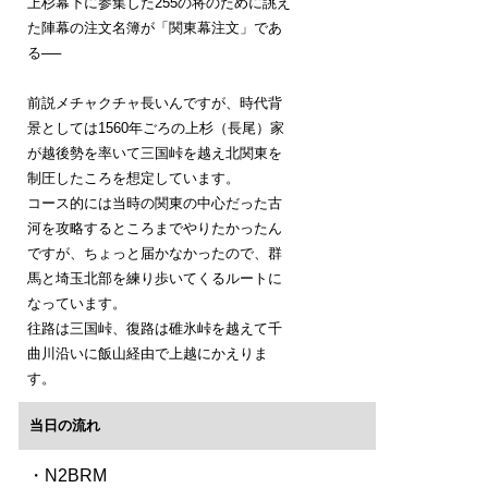
上杉幕下に参集した255の将のために誂え
た陣幕の注文名簿が「関東幕注文」であ
る──
前説メチャクチャ長いんですが、時代背
景としては1560年ごろの上杉（長尾）家
が越後勢を率いて三国峠を越え北関東を
制圧したころを想定しています。
コース的には当時の関東の中心だった古
河を攻略するところまでやりたかったん
ですが、ちょっと届かなかったので、群
馬と埼玉北部を練り歩いてくるルートに
なっています。
往路は三国峠、復路は碓氷峠を越えて千
曲川沿いに飯山経由で上越にかえりま
す。
当日の流れ
・N2BRM