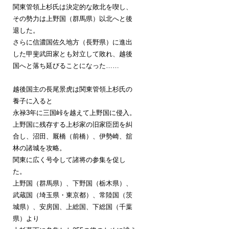
関東管領上杉氏は決定的な敗北を喫し、
その勢力は上野国（群馬県）以北へと後
退した。
さらに信濃国佐久地方（長野県）に進出
した甲斐武田家とも対立して敗れ、越後
国へと落ち延びることになった……
越後国主の長尾景虎は関東管領上杉氏の
養子に入ると
永禄3年に三国峠を越えて上野国に侵入。
上野国に残存する上杉家の旧家臣団を糾
合し、沼田、厩橋（前橋）、伊勢崎、舘
林の諸城を攻略。
関東に広く号令して諸将の参集を促し
た。
上野国（群馬県）、下野国（栃木県）、
武蔵国（埼玉県・東京都）、常陸国（茨
城県）、安房国、上総国、下総国（千葉
県）より