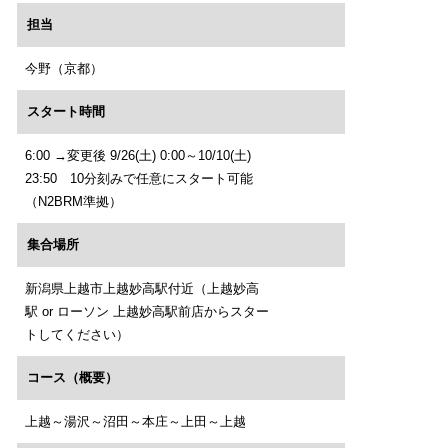
担当
今野（京都）
スタート時間
6:00 →変更後 9/26(土) 0:00～10/10(土)
23:50 10分刻みで任意にスタート可能
（N2BRM準拠）
集合場所
新潟県上越市上越妙高駅付近（上越妙高
駅 or ローソン 上越妙高駅前店からスター
トしてください）
コース（概要）
上越～湯沢～沼田～本庄～上田～上越