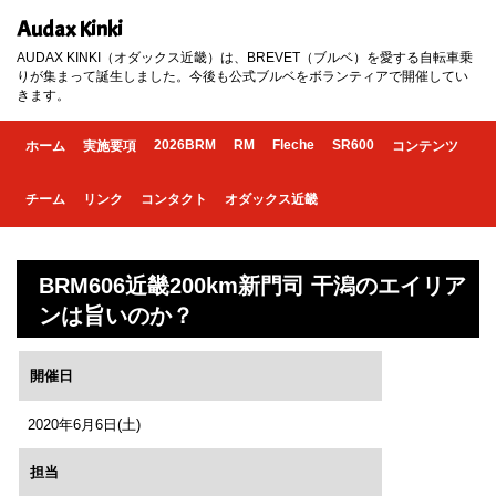
Audax Kinki
AUDAX KINKI（オダックス近畿）は、BREVET（ブルベ）を愛する自転車乗
りが集まって誕生しました。今後も公式ブルベをボランティアで開催してい
きます。
2026BRM
RM
Fleche
SR600
ホーム
実施要項
コンテンツ
チーム
リンク
コンタクト
オダックス近畿
BRM606近畿200km新門司 干潟のエイリア
ンは旨いのか？
開催日
2020年6月6日(土)
担当