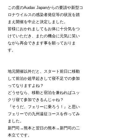
この度のAudax Japanからの要請や新型コ
ロナウイルスの感染者発症等の状況を踏
まえ開催を中止と決定しました。
皆様におかれましてもお体に十分気をつ
けていただき、またの機会に元気に笑い
ながら再会できます事を願っておりま
す。
地元開催以外だと、スタート前日に移動
して前泊か超早起きして寝不足での参加
ってなりますよね？
どうせなら、移動と宿泊を兼ねればユッ
クリ寝て参加できるんじゃね？
『そうだ、フェリーに乗ろう！』と思い
フェリーでの九州遠征コースを作ってみ
ました。
新門司→熊本と翌日の熊本→新門司の二
本立てです。