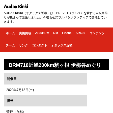
Audax Kinki
AUDAX KINKI（オダックス近畿）は、BREVET（ブルベ）を愛する自転車乗
りが集まって誕生しました。今後も公式ブルベをボランティアで開催してい
きます。
2026BRM
RM
Fleche
SR600
ホーム
実施要項
コンテンツ
チーム
リンク
コンタクト
オダックス近畿
BRM718近畿200km駒ヶ根 伊那谷めぐり
開催日
2020年7月18日(土)
担当
菅野（京都）