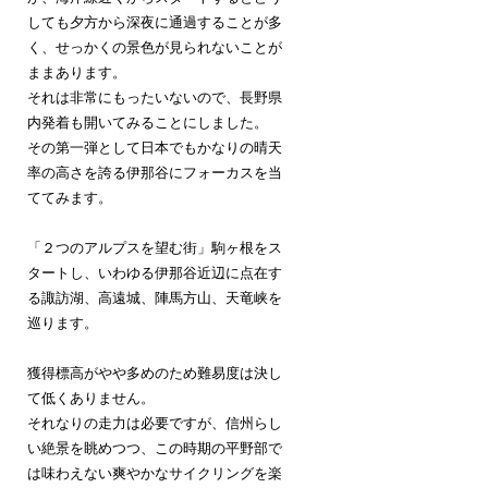
しても夕方から深夜に通過することが多
く、せっかくの景色が見られないことが
ままあります。
それは非常にもったいないので、長野県
内発着も開いてみることにしました。
その第一弾として日本でもかなりの晴天
率の高さを誇る伊那谷にフォーカスを当
ててみます。
「２つのアルプスを望む街」駒ヶ根をス
タートし、いわゆる伊那谷近辺に点在す
る諏訪湖、高遠城、陣馬方山、天竜峡を
巡ります。
獲得標高がやや多めのため難易度は決し
て低くありません。
それなりの走力は必要ですが、信州らし
い絶景を眺めつつ、この時期の平野部で
は味わえない爽やかなサイクリングを楽