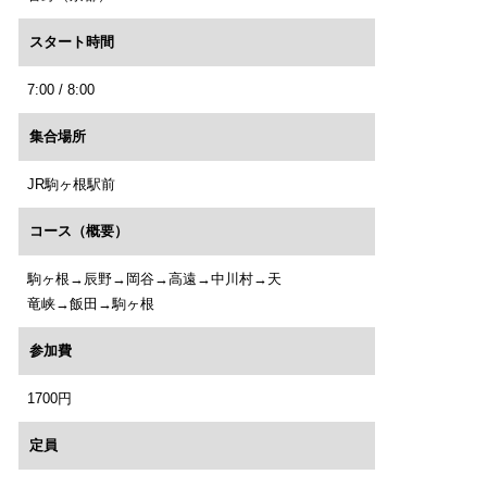
スタート時間
7:00 / 8:00
集合場所
JR駒ヶ根駅前
コース（概要）
駒ヶ根→辰野→岡谷→高遠→中川村→天
竜峡→飯田→駒ヶ根
参加費
1700円
定員