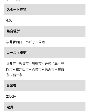
スタート時間
4:00
集合場所
福井駅西口 ハピリン周辺
コース（概要）
福井市～敦賀市～舞鶴市～丹後半島～豊
岡市～福知山市～高島市～長浜市～越前
市～福井市
参加費
2300円
定員