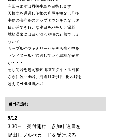
今回もまずは丹後半島を目指します
天橋立を通過し伊根の舟屋を観光し丹後
半島の海岸線のアップダウンをこなし夕
日が浦できれいな夕日をパチリと撮影
城崎温泉には日が沈んだ頃の到着でしょ
うか？
カップルやファミリーがそぞろ歩く中を
ランドヌールが通過していく異様な光景
が・・・
そして峠を越え福知山城でタイトル回収
さらに佐々里峠、府道110号峠、栃木峠を
越えてFINISH地へ！
当日の流れ
9/12
3:30～ 受付開始（参加申込書を
提出しブルべカードを受け取る