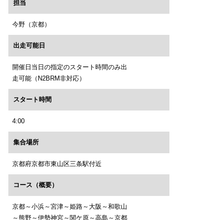
担当
今野（京都）
出走可能日
開催日当日の指定のスタート時間のみ出
走可能（N2BRM非対応）
スタート時間
4:00
集合場所
京都府京都市東山区三条駅付近
コース（概要）
京都～小浜～宮津～姫路～大阪～和歌山
～熊野～伊勢神宮～関ケ原～高島～京都