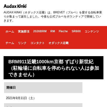
Audax Kinki
AUDAX KINKI（オダックス近畿）は、BREVET（ブルベ）を愛する自転車乗
りが集まって誕生しました。今後も公式ブルベをボランティアで開催してい
きます。
2026BRM
RM
Fleche
SR600
ホーム
実施要項
コンテンツ
チーム
リンク
コンタクト
オダックス近畿
BRM911近畿1000km京都 ずばり新世紀
（駐輪場に自転車を停められない人は参加
できません）
開催日
2021年9月11日（土）