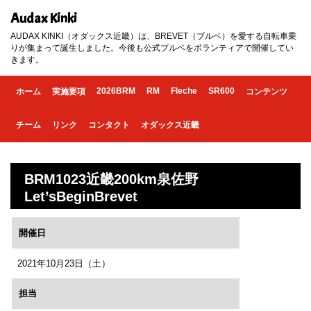
Audax Kinki
AUDAX KINKI（オダックス近畿）は、BREVET（ブルベ）を愛する自転車乗
りが集まって誕生しました。今後も公式ブルベをボランティアで開催してい
きます。
2026BRM
RM
Fleche
SR600
ホーム
実施要項
コンテンツ
チーム
リンク
コンタクト
オダックス近畿
BRM1023近畿200km泉佐野
Let’sBeginBrevet
開催日
2021年10月23日（土）
担当