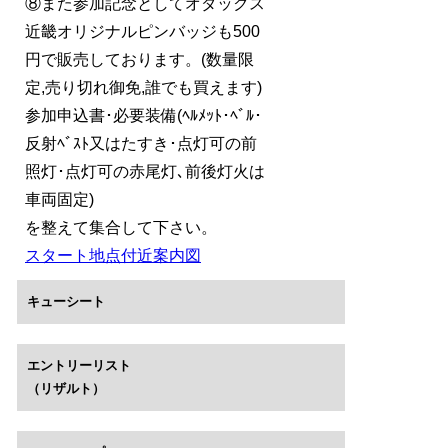
⑧また参加記念としてオダックス
近畿オリジナルピンバッジも500
円で販売しております。(数量限
定,売り切れ御免,誰でも買えます)
参加申込書･必要装備(ﾍﾙﾒｯﾄ･ﾍﾞﾙ･
反射ﾍﾞｽﾄ又はたすき･点灯可の前
照灯･点灯可の赤尾灯､前後灯火は
車両固定)
を整えて集合して下さい。
スタート地点付近案内図
キューシート
エントリーリスト
（リザルト）