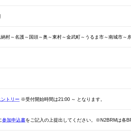
辺
恩納村～名護～国頭～奥～東村～金武町～うるま市～南城市～
エントリー
※受付開始時間は21:00 ～ となります。
に
参加申込書
をご記入の上提出してください。※N2BRMは各