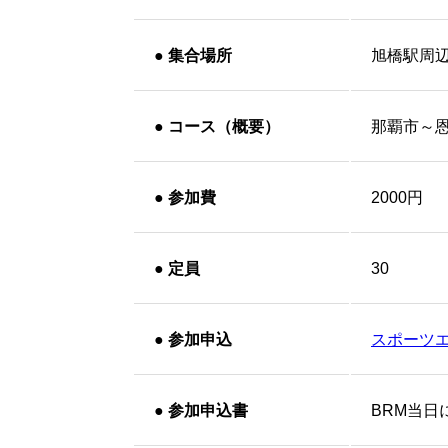
●
集合場所
旭橋駅周
●
コース（概要）
那覇市～
●
参加費
2000円
●
定員
30
●
参加申込
スポーツ
●
参加申込書
BRM当日