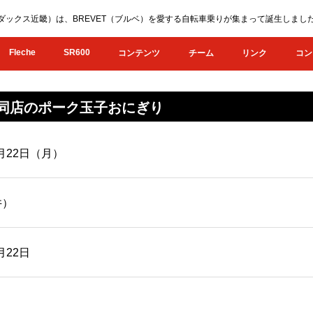
KI（オダックス近畿）は、BREVET（ブルベ）を愛する自転車乗りが集まって誕生し
Fleche
SR600
コンテンツ
チーム
リンク
コン
奥共同店のポーク玉子おにぎり
1月22日（月）
井）
月22日