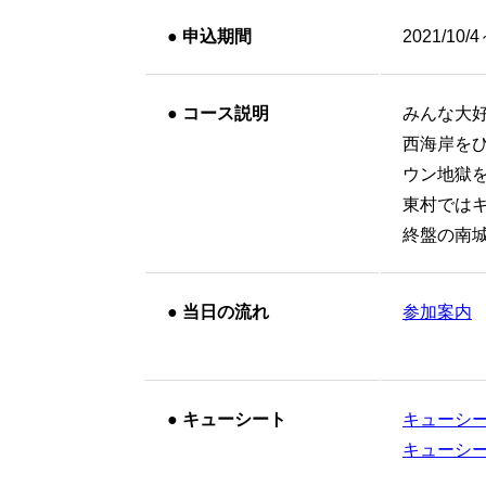
●
申込期間
2021/10/4
●
コース説明
みんな大
西海岸を
ウン地獄
東村では
終盤の南
●
当日の流れ
参加案内
●
キューシート
キューシ
キューシー