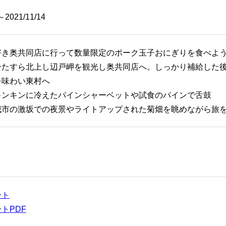
～2021/11/14
好き奥共同店に行って数量限定のポーク玉子おにぎりを食べよ
ひたすら北上し辺戸岬を観光し奥共同店へ。しっかり補給した
を味わい東村へ
キンキンに冷えたパインシャーベットや試食のパインで舌鼓
城市の激坂での夜景やライトアップされた菊畑を眺めながら旅
ート
トPDF