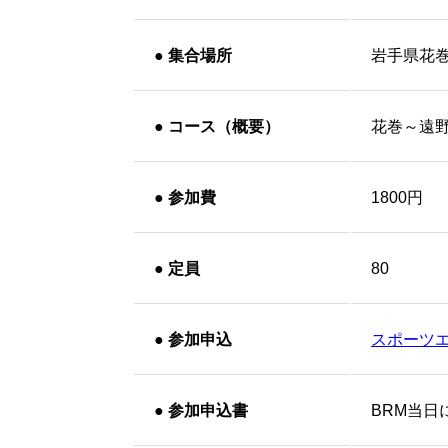
●
集合場所
岩手県花
●
コース（概要）
花巻～遠
●
参加費
1800円
●
定員
80
●
参加申込
スポーツ
●
参加申込書
BRM当日