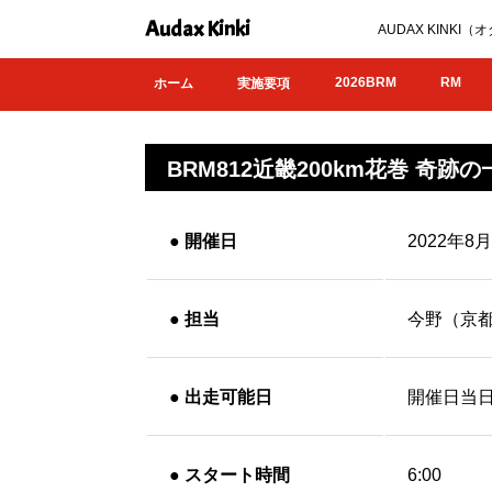
Audax Kinki
AUDAX KIN
2026BRM
RM
ホーム
実施要項
BRM812近畿200km花巻 奇跡
●
開催日
2022年8
●
担当
今野（京
●
出走可能日
開催日当日
●
スタート時間
6:00