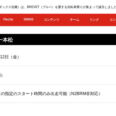
KI（オダックス近畿）は、BREVET（ブルベ）を愛する自転車乗りが集まって誕生し
Fleche
SR600
コンテンツ
チーム
リンク
コン
の一本松
月12日（金）
都）
の指定のスタート時間のみ出走可能（N2BRM非対応）