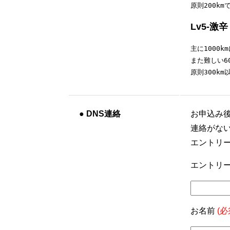
原則200k
Lv5-激辛
主に1000k
また難しい6
原則300k
●
DNS連絡
お申込み
連絡がな
エントリ
エントリー
お名前
(必