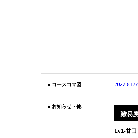
●
コースコマ図
2022-812
●
お知らせ・他
難易
Lv1-甘口