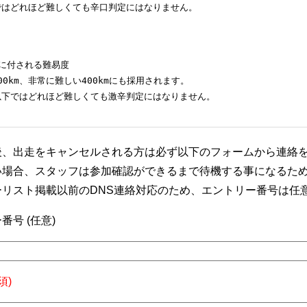
mではどれほど難しくても辛口判定にはなりません。
mに付される難易度

00km、非常に難しい400kmにも採用されます。

m以下ではどれほど難しくても激辛判定にはなりません。
後、出走をキャンセルされる方は必ず以下のフォームから連絡
い場合、スタッフは参加確認ができるまで待機する事になるた
ーリスト掲載以前のDNS連絡対応のため、エントリー番号は任
番号 (任意)
須)