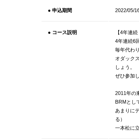
●
申込期間
2022/05/1
●
コース説明
【4年連続
4年連続
毎年代わり
オダック
しょう。
ぜひ参加
2011年
BRMと
あまりに
る）
一本松に