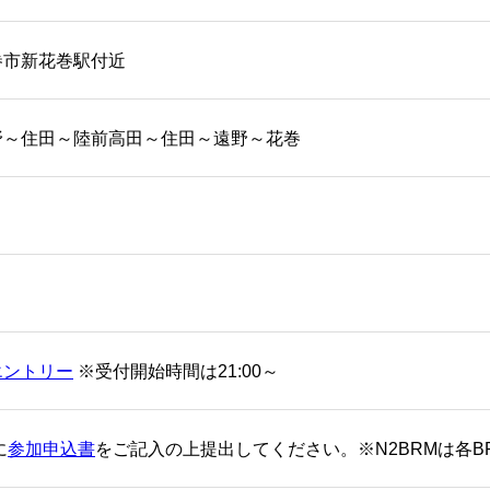
巻市新花巻駅付近
野～住田～陸前高田～住田～遠野～花巻
エントリー
※受付開始時間は21:00～
に
参加申込書
をご記入の上提出してください。※N2BRMは各