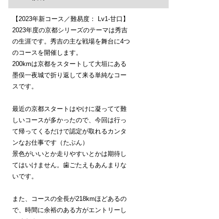
【2023年新コース／難易度： Lv1-甘口】
2023年度の京都シリーズのテーマは秀吉
の生涯です。秀吉の主な戦場を舞台に4つ
のコースを開催します。
200kmは京都をスタートして大垣にある
墨俣一夜城で折り返して来る単純なコー
スです。
最近の京都スタートはやけに凝ってて難
しいコースが多かったので、今回は行っ
て帰ってくるだけで認定が取れるカンタ
ンなお仕事です（たぶん）
景色がいいとか走りやすいとかは期待し
てはいけません。歯ごたえもあんまりな
いです。
また、コースの全長が218kmほどあるの
で、時間に余裕のある方がエントリーし