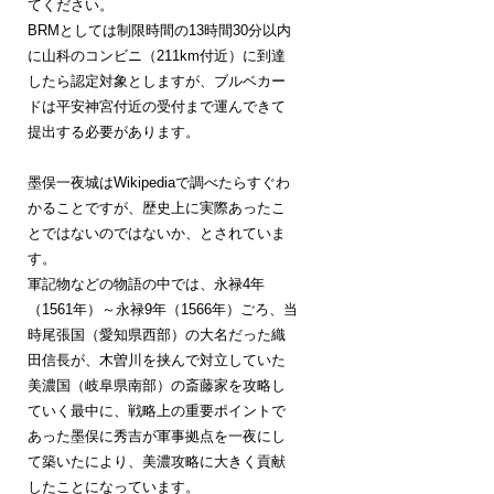
てください。
BRMとしては制限時間の13時間30分以内
に山科のコンビニ（211km付近）に到達
したら認定対象としますが、ブルベカー
ドは平安神宮付近の受付まで運んできて
提出する必要があります。
墨俣一夜城はWikipediaで調べたらすぐわ
かることですが、歴史上に実際あったこ
とではないのではないか、とされていま
す。
軍記物などの物語の中では、永禄4年
（1561年）～永禄9年（1566年）ごろ、当
時尾張国（愛知県西部）の大名だった織
田信長が、木曽川を挟んで対立していた
美濃国（岐阜県南部）の斎藤家を攻略し
ていく最中に、戦略上の重要ポイントで
あった墨俣に秀吉が軍事拠点を一夜にし
て築いたにより、美濃攻略に大きく貢献
したことになっています。