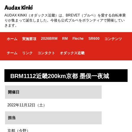
Audax Kinki
AUDAX KINKI（オダックス近畿）は、BREVET（ブルベ）を愛する自転車乗
りが集まって誕生しました。今後も公式ブルベをボランティアで開催してい
きます。
2026BRM
RM
Fleche
SR600
ホーム
実施要項
コンテンツ
チーム
リンク
コンタクト
オダックス近畿
BRM1112近畿200km京都 墨俣一夜城
開催日
2022年11月12日（土）
担当
京都（今野）