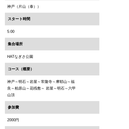
神戸（片山（泰））
スタート時間
5:00
集合場所
HATなぎさ公園
コース（概要）
神戸～明石～岩屋～常隆寺～摩耶山～福
良～柏原山～花桟敷～ 岩屋～明石～六甲
山頂
参加費
2000円