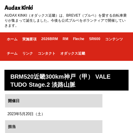
Audax Kinki
AUDAX KINKI（オダックス近畿）は、BREVET（ブルベ）を愛する自転車乗
りが集まって誕生しました。今後も公式ブルベをボランティアで開催してい
きます。
2026BRM
RM
Fleche
SR600
ホーム
実施要項
コンテンツ
チーム
リンク
コンタクト
オダックス近畿
BRM520近畿300km神戸（甲） VALE
TUDO Stage.2 淡路山脈
開催日
2023年5月20日（土）
担当