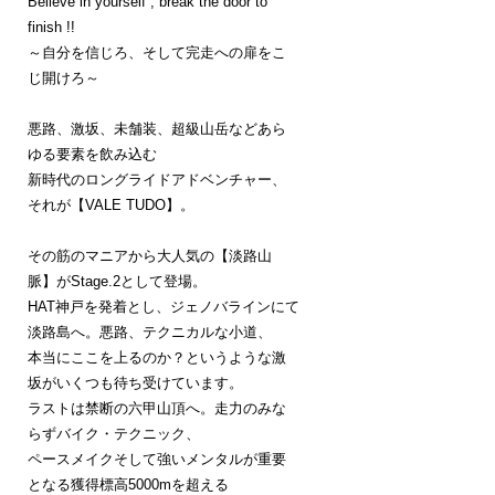
Believe in yourself , break the door to
finish !!
～自分を信じろ、そして完走への扉をこ
じ開けろ～
悪路、激坂、未舗装、超級山岳などあら
ゆる要素を飲み込む
新時代のロングライドアドベンチャー、
それが【VALE TUDO】。
その筋のマニアから大人気の【淡路山
脈】がStage.2として登場。
HAT神戸を発着とし、ジェノバラインにて
淡路島へ。悪路、テクニカルな小道、
本当にここを上るのか？というような激
坂がいくつも待ち受けています。
ラストは禁断の六甲山頂へ。走力のみな
らずバイク・テクニック、
ペースメイクそして強いメンタルが重要
となる獲得標高5000mを超える