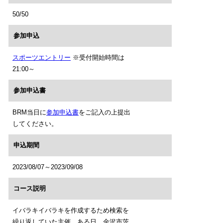
50/50
参加申込
スポーツエントリー
※受付開始時間は
21:00～
参加申込書
BRM当日に
参加申込書
をご記入の上提出
してください。
申込期間
2023/08/07～2023/09/08
コース説明
イバラキイバラキを作成するため検索を
繰り返していた主催。ある日、金沢市茨