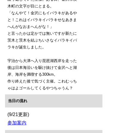
木町の文字が目にとまる。
「なんやて！金沢にもイバラキがあるや
と！これはイバラキイバラキせなあきま
へんがなおまへんがな！」
と言ったかは定かでは無いですが新たに
茨木と茨木を結ぶちいさなイバラキイバ
ラキが誕生しました。
宇治から大津へ入り琵琶湖西岸を走った
後は日本海沿いを駆け抜けて金沢へと湖
岸、海岸を満喫する300km。
作り終えた後で気づく主催。これむっち
ゃはよゴールしてくるやつちゃうん？
当日の流れ
(9/21更新)
参加案内