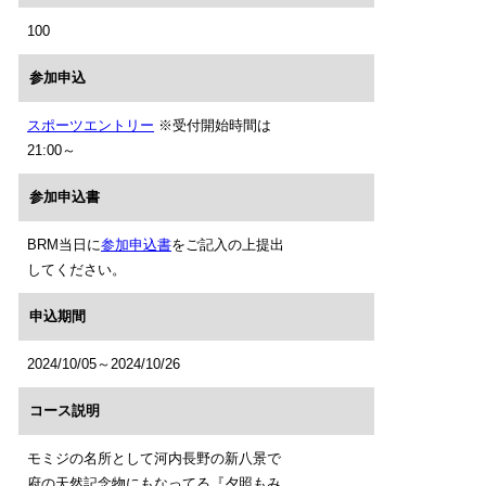
100
参加申込
スポーツエントリー
※受付開始時間は
21:00～
参加申込書
BRM当日に
参加申込書
をご記入の上提出
してください。
申込期間
2024/10/05～2024/10/26
コース説明
モミジの名所として河内長野の新八景で
府の天然記念物にもなってる『夕照もみ