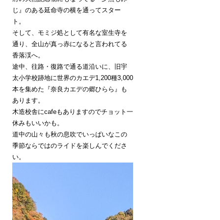
じ』のある延命寺の横を通ってスター
ト。
そして、モミジ処として有名な室生寺を
通り、全山が真っ赤になると言われてる
香落渓へ。
途中、往路・復路で通る道沿いに、旧宇
太小学校跡地に世界のカエデ1,200種3,000
本を集めた『奈良カエデの郷ひらら』も
あります。
木造校舎にcafeもありますのでチョット一
休みもいいかも。
道中の山々も秋の息吹でいっぱいなこの
季節ならではのライドを楽しんでくださ
い。