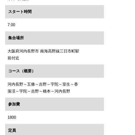
スタート時間
7:00
集合場所
大阪府河内長野市 南海高野線三日市町駅
前付近
コース（概要）
河内長野～五條～吉野～宇陀～室生～香
落渓～宇陀～吉野～橋本～河内長野
参加費
1800
定員