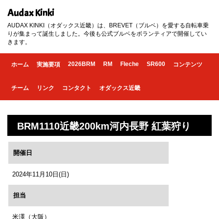
Audax Kinki
AUDAX KINKI（オダックス近畿）は、BREVET（ブルベ）を愛する自転車乗
りが集まって誕生しました。今後も公式ブルベをボランティアで開催してい
きます。
2026BRM
RM
Fleche
SR600
ホーム
実施要項
コンテンツ
チーム
リンク
コンタクト
オダックス近畿
BRM1110近畿200km河内長野 紅葉狩り
開催日
2024年11月10日(日)
担当
米澤（大阪）