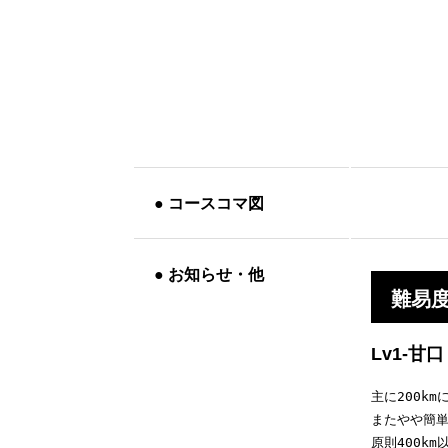
●
コースコマ図
●
お知らせ・他
難易
Lv1-甘口
主に200km
またやや簡単
原則400k