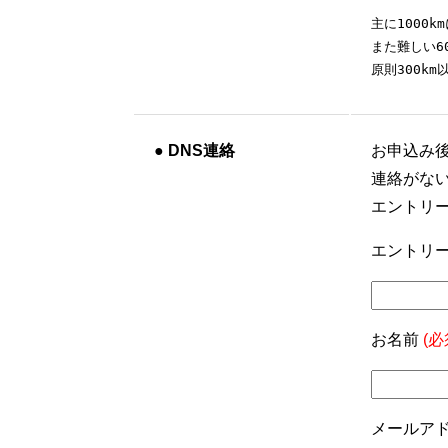
主に1000k
また難しい6
原則300k
●
DNS連絡
お申込み
連絡がな
エントリ
エントリー
お名前
(必
メールア