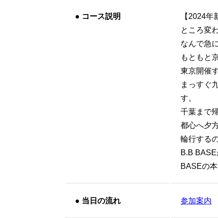
●
コース説明
【2024年
ところ変
なんで急
もともと
東京開催
まっすぐ
す。
千葉まで
都心へ夕
輪行する
B.B B
BASEの
●
当日の流れ
参加案内