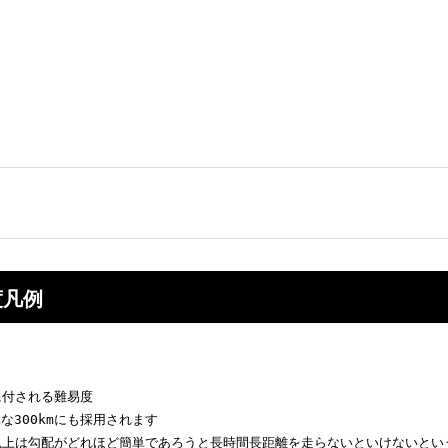
度凡例
に付される難易度

な300kmにも採用されます

m以上は勾配がどれほど簡単であろうと長時間長距離を走らないといけないと