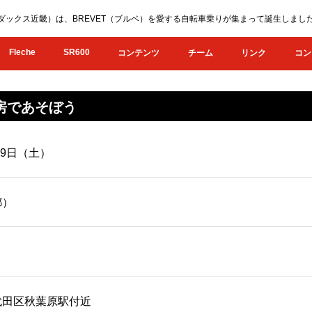
KI（オダックス近畿）は、BREVET（ブルベ）を愛する自転車乗りが集まって誕生し
Fleche
SR600
コンテンツ
チーム
リンク
コン
と房であそぼう
月9日（土）
都）
代田区秋葉原駅付近