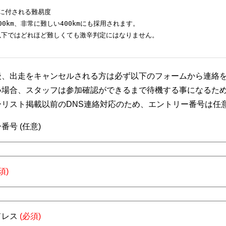
mに付される難易度

00km、非常に難しい400kmにも採用されます。

m以下ではどれほど難しくても激辛判定にはなりません。
後、出走をキャンセルされる方は必ず以下のフォームから連絡
い場合、スタッフは参加確認ができるまで待機する事になるた
ーリスト掲載以前のDNS連絡対応のため、エントリー番号は任
番号 (任意)
須)
ドレス
(必須)