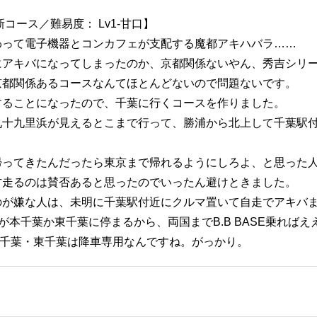
新コース／難易度： Lv1-甘口】
わって電子機器とコンカフェが支配する魔都アキハバラ……
にアキバになってしまったのか、京都関係ないやん、秀吉シリ
京都関係あるコースなんてほとんどないので問題ないです。
することになったので、千葉に行くコースを作りました。
九十九里浜が見えるとこまで行って、勝浦から北上して千葉駅
帰ってきたんだったら東京まで帰れるようにしろよ、と思った
方走るのは賛否あると思ったのでいったん避けときました。
のが嫌な人は、未明に千葉駅付近にクルマ置いて自走でアキバ
ASEが本千葉か東千葉に停まるから、両国までB.B BASE乗れば
本千葉・東千葉は降車専用なんですね。がっかり。