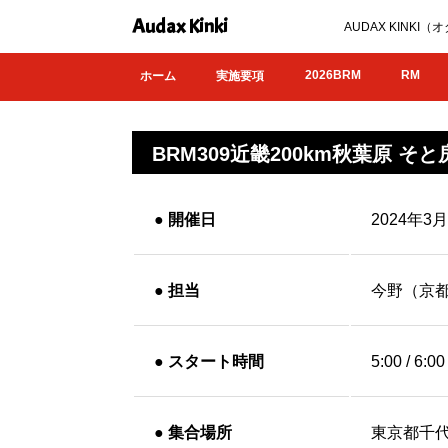
Audax Kinki
AUDAX KIN
2026BRM
RM
ホーム
実施要項
BRM309近畿200km秋葉原 そ
●
開催日
2024年3
●
担当
今野（京
●
スタート時間
5:00 / 6:00
●
集合場所
東京都千