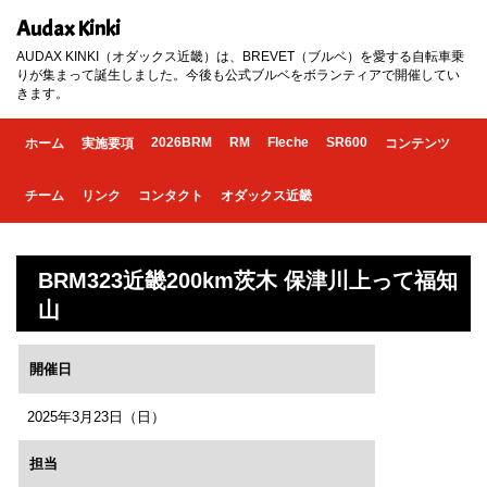
Audax Kinki
AUDAX KINKI（オダックス近畿）は、BREVET（ブルベ）を愛する自転車乗
りが集まって誕生しました。今後も公式ブルベをボランティアで開催してい
きます。
2026BRM
RM
Fleche
SR600
ホーム
実施要項
コンテンツ
チーム
リンク
コンタクト
オダックス近畿
BRM323近畿200km茨木 保津川上って福知
山
開催日
2025年3月23日（日）
担当