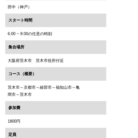
田中（神戸）
スタート時間
6:00 ~ 8:00の任意の時刻
集合場所
大阪府茨木市 茨木市役所付近
コース（概要）
茨木市～京都市～綾部市～福知山市～亀
岡市～茨木市
参加費
1800円
定員