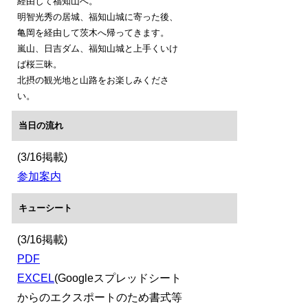
経由して福知山へ。
明智光秀の居城、福知山城に寄った後、
亀岡を経由して茨木へ帰ってきます。
嵐山、日吉ダム、福知山城と上手くいけ
ば桜三昧。
北摂の観光地と山路をお楽しみくださ
い。
当日の流れ
(3/16掲載)
参加案内
キューシート
(3/16掲載)
PDF
EXCEL
(Googleスプレッドシート
からのエクスポートのため書式等