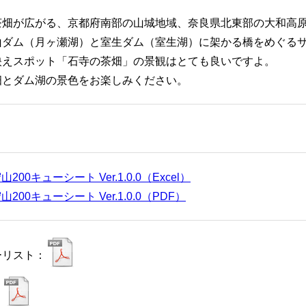
茶畑が広がる、京都府南部の山城地域、奈良県北東部の大和高
山ダム（月ヶ瀬湖）と室生ダム（室生湖）に架かる橋をめぐる
映えスポット「石寺の茶畑」の景観はとても良いですよ。
畑とダム湖の景色をお楽しみください。
山200キューシート Ver.1.0.0（Excel）
山200キューシート Ver.1.0.0（PDF）
ーリスト：
：