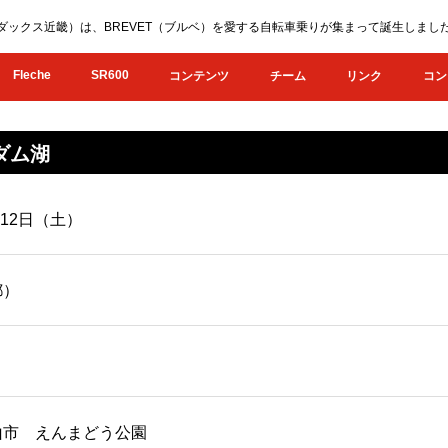
KI（オダックス近畿）は、BREVET（ブルベ）を愛する自転車乗りが集まって誕生し
Fleche
SR600
コンテンツ
チーム
リンク
コン
とダム湖
月12日（土）
都）
山市 えんまどう公園