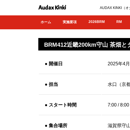
Audax Kinki
AUDAX KIN
2026BRM
RM
ホーム
実施要項
BRM412近畿200km守山 茶畑
●
開催日
2025年4
●
担当
水口（京
●
スタート時間
7:00 / 8:00
●
集合場所
滋賀県守