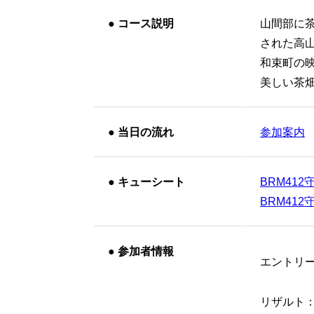
●
コース説明
山間部に
された高
和束町の
美しい茶
●
当日の流れ
参加案内
●
キューシート
BRM412守
BRM412守
●
参加者情報
エントリ
リザルト