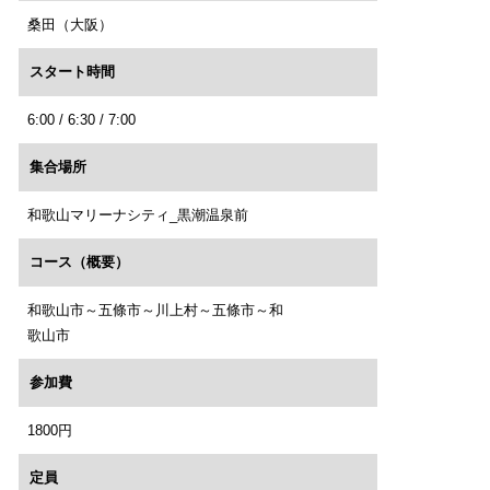
桑田（大阪）
スタート時間
6:00 / 6:30 / 7:00
集合場所
和歌山マリーナシティ_黒潮温泉前
コース（概要）
和歌山市～五條市～川上村～五條市～和
歌山市
参加費
1800円
定員