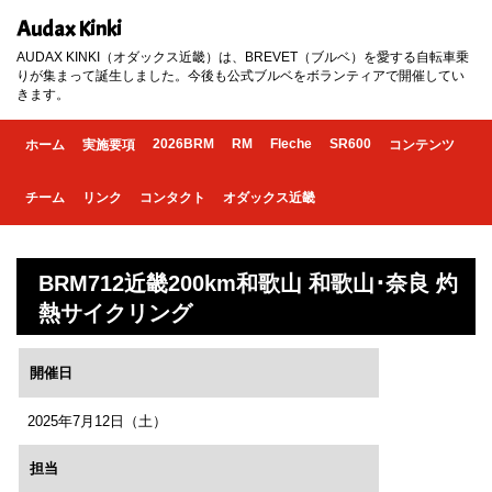
Audax Kinki
AUDAX KINKI（オダックス近畿）は、BREVET（ブルベ）を愛する自転車乗
りが集まって誕生しました。今後も公式ブルベをボランティアで開催してい
きます。
2026BRM
RM
Fleche
SR600
ホーム
実施要項
コンテンツ
チーム
リンク
コンタクト
オダックス近畿
BRM712近畿200km和歌山 和歌山･奈良 灼
熱サイクリング
開催日
2025年7月12日（土）
担当