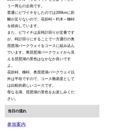
う一周もの企画です。
普通にビワイチをしたのでは200kmに距
離が足りないので、花折峠～朽木～檜峠
を経由しています。
また、ビワイチは反時計回りが定番です
が、時計回りにすることで一方通行の奥
琵琶湖パークウェイをコースに組み込ん
でいます。奥琵琶湖パークウェイから見
える琵琶湖の景色はなかなか良いです
よ。
花折峠、檜峠、奥琵琶湖パークウェイ以
外は平坦ですので、コース難易度として
は比較的易しいコースです。
母なる湖、琵琶湖の景色をお楽しみくだ
さい。
当日の流れ
参加案内