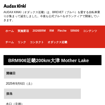
Audax Kinki
AUDAX KINKI（オダックス近畿）は、BREVET（ブルベ）を愛する自転車乗
りが集まって誕生しました。今後も公式ブルベをボランティアで開催してい
きます。
2026BRM
RM
Fleche
SR600
ホーム
実施要項
コンテンツ
チーム
リンク
コンタクト
オダックス近畿
BRM906近畿200km大津 Mother Lake
開催日
2025年9月6日（土）
担当
水口（京都）