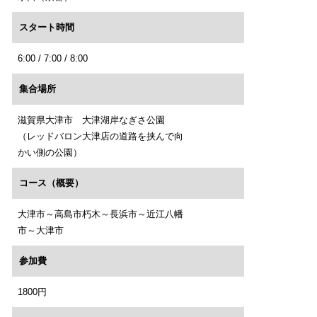
スタート時間
6:00 / 7:00 / 8:00
集合場所
滋賀県大津市 大津湖岸なぎさ公園
（レッドバロン大津店の道路を挟んで向
かい側の公園）
コース（概要）
大津市～高島市朽木～長浜市～近江八幡
市～大津市
参加費
1800円