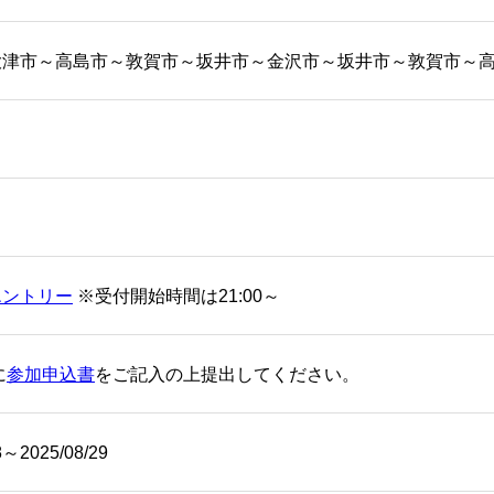
大津市～高島市～敦賀市～坂井市～金沢市～坂井市～敦賀市～
エントリー
※受付開始時間は21:00～
に
参加申込書
をご記入の上提出してください。
8～2025/08/29