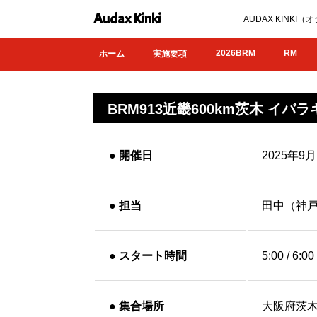
Audax Kinki
AUDAX KIN
2026BRM
RM
ホーム
実施要項
BRM913近畿600km茨木 イバラ
●
開催日
2025年9
●
担当
田中（神
●
スタート時間
5:00 / 
●
集合場所
大阪府茨