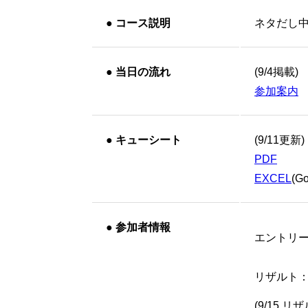
●
コース説明
ネタだし
●
当日の流れ
(9/4掲載)
参加案内
●
キューシート
(9/11更新)
PDF
EXCEL
(
●
参加者情報
エントリ
リザルト
(9/15 リ