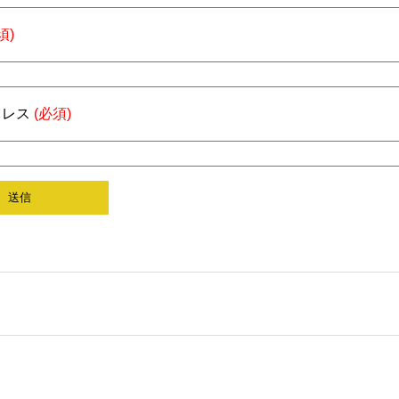
須)
ドレス
(必須)