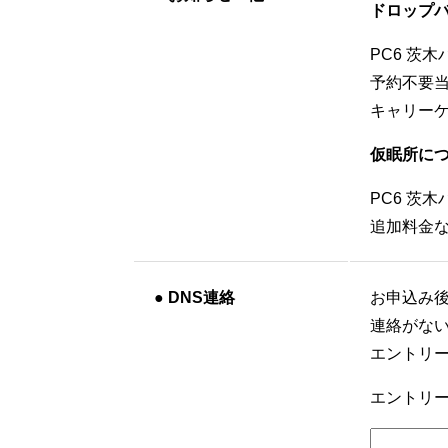
ドロップ
PC6 茨
予約不要当
キャリー
仮眠所に
PC6 茨
追加料金
●
DNS連絡
お申込み
連絡がな
エントリ
エントリー