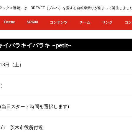
KI（オダックス近畿）は、BREVET（ブルベ）を愛する自転車乗りが集まって誕生し
Fleche
SR600
コンテンツ
チーム
リンク
コン
キイバラキイバラキ ~petit~
月13日（土）
戸）
6:00 (当日スタート時間を選択します)
木市 茨木市役所付近