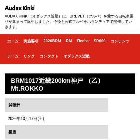
Audax Kinki
AUDAX KINKI（オダックス近畿）は、BREVET（ブルベ）を愛する自転車乗
りが集まって誕生しました。今後も公式ブルベをボランティアで開催してい
きます。
2026BRM
RM
Fleche
SR600
ホーム
実施要項
コンテンツ
チーム
リンク
コンタクト
オダックス近畿
BRM1017近畿200km神戸 （乙）
Mt.ROKKO
開催日
2026年10月17日(土)
担当