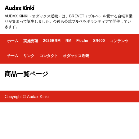
Audax Kinki
AUDAX KINKI（オダックス近畿）は、BREVET（ブルベ）を愛する自転車乗
りが集まって誕生しました。今後も公式ブルベをボランティアで開催してい
きます。
2026BRM
RM
Fleche
SR600
ホーム
実施要項
コンテンツ
チーム
リンク
コンタクト
オダックス近畿
商品一覧ページ
Copyright © Audax Kinki