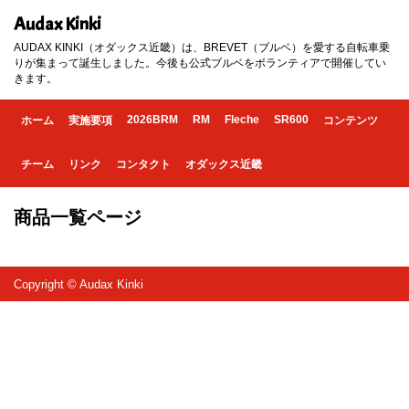
Audax Kinki
AUDAX KINKI（オダックス近畿）は、BREVET（ブルベ）を愛する自転車乗
りが集まって誕生しました。今後も公式ブルベをボランティアで開催してい
きます。
2026BRM
RM
Fleche
SR600
ホーム
実施要項
コンテンツ
チーム
リンク
コンタクト
オダックス近畿
商品一覧ページ
Copyright © Audax Kinki