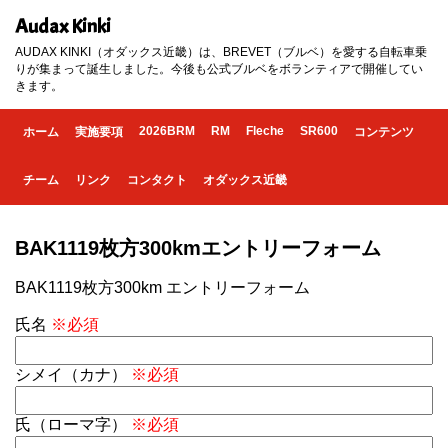
Audax Kinki
AUDAX KINKI（オダックス近畿）は、BREVET（ブルベ）を愛する自転車乗
りが集まって誕生しました。今後も公式ブルベをボランティアで開催してい
きます。
2026BRM
RM
Fleche
SR600
ホーム
実施要項
コンテンツ
チーム
リンク
コンタクト
オダックス近畿
BAK1119枚方300kmエントリーフォーム
BAK1119枚方300km エントリーフォーム
氏名
※必須
シメイ（カナ）
※必須
氏（ローマ字）
※必須