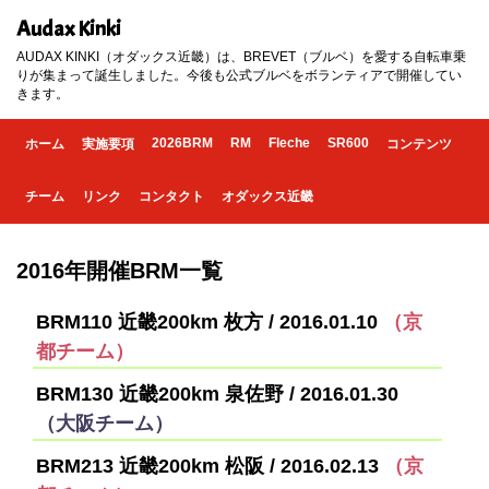
Audax Kinki
AUDAX KINKI（オダックス近畿）は、BREVET（ブルベ）を愛する自転車乗
りが集まって誕生しました。今後も公式ブルベをボランティアで開催してい
きます。
2026BRM
RM
Fleche
SR600
ホーム
実施要項
コンテンツ
チーム
リンク
コンタクト
オダックス近畿
2016年開催BRM一覧
BRM110 近畿200km 枚方 / 2016.01.10
（京
都チーム）
BRM130 近畿200km 泉佐野 / 2016.01.30
（大阪チーム）
BRM213 近畿200km 松阪 / 2016.02.13
（京