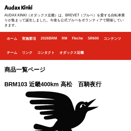
Audax Kinki
AUDAX KINKI（オダックス近畿）は、BREVET（ブルベ）を愛する自転車乗
りが集まって誕生しました。今後も公式ブルベをボランティアで開催してい
きます。
2026BRM
RM
Fleche
SR600
ホーム
実施要項
コンテンツ
チーム
リンク
コンタクト
オダックス近畿
商品一覧ページ
BRM103 近畿400km 高松 百騎夜行