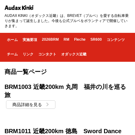
Audax Kinki
AUDAX KINKI（オダックス近畿）は、BREVET（ブルベ）を愛する自転車乗
りが集まって誕生しました。今後も公式ブルベをボランティアで開催してい
きます。
2026BRM
RM
Fleche
SR600
ホーム
実施要項
コンテンツ
チーム
リンク
コンタクト
オダックス近畿
商品一覧ページ
BRM1003 近畿200km 丸岡 福井の川を巡る
旅
商品詳細を見る
BRM1011 近畿200km 徳島 Sword Dance