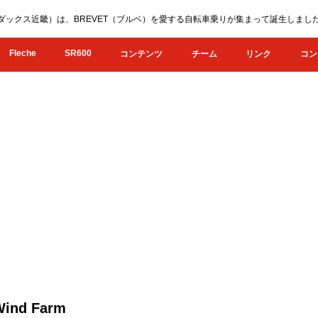
KI（オダックス近畿）は、BREVET（ブルベ）を愛する自転車乗りが集まって誕生し
Fleche
SR600
コンテンツ
チーム
リンク
コン
ind Farm