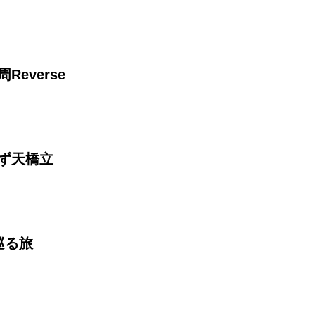
Reverse
みず天橋立
を巡る旅