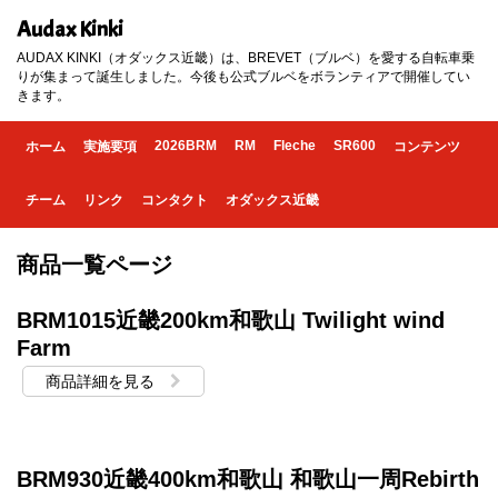
Audax Kinki
AUDAX KINKI（オダックス近畿）は、BREVET（ブルベ）を愛する自転車乗
りが集まって誕生しました。今後も公式ブルベをボランティアで開催してい
きます。
2026BRM
RM
Fleche
SR600
ホーム
実施要項
コンテンツ
チーム
リンク
コンタクト
オダックス近畿
商品一覧ページ
BRM1015近畿200km和歌山 Twilight wind
Farm
商品詳細を見る
BRM930近畿400km和歌山 和歌山一周Rebirth