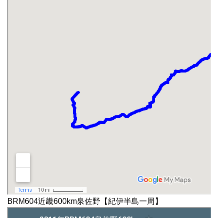
BRM604近畿600km泉佐野【紀伊半島一周】