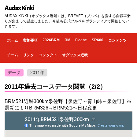
Audax Kinki
AUDAX KINKI（オダックス近畿）は、BREVET（ブルベ）を愛する自転車乗
りが集まって誕生しました。今後も公式ブルベをボランティアで開催してい
きます。
2026BRM
RM
Fleche
SR600
ホーム
実施要項
コンテンツ
チーム
リンク
コンタクト
オダックス近畿
データ
2011年
2011年過去コースデータ閲覧（2/2）
BRM521近畿300km泉佐野【泉佐野～青山峠～泉佐野】※
震災によりBRM326→BRM521へ日程変更