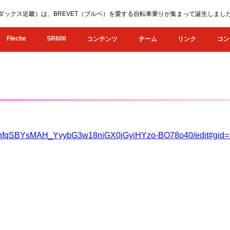
KI（オダックス近畿）は、BREVET（ブルベ）を愛する自転車乗りが集まって誕生し
Fleche
SR600
コンテンツ
チーム
リンク
コン
/16ohfqSBYsMAH_YyybG3w18niGX0jGyiHYzo-BO78o40/edit#gid