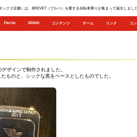
KI（オダックス近畿）は、BREVET（ブルベ）を愛する自転車乗りが集まって誕生し
Fleche
SR600
コンテンツ
チーム
リンク
コン
のデザインで制作されました。
したものと、シックな黒をベースとしたものでした。