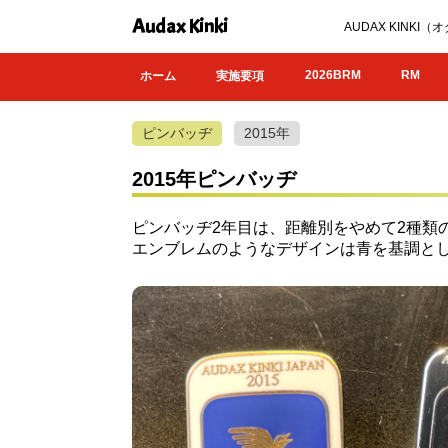
Audax Kinki
AUDAX KIN
2026BRM
RM
ホーム
実施要項
ピンバッヂ
2015年
2015年ピンバッヂ
ピンバッヂ2年目は、距離別をやめて2種類
エンブレムのようなデザインは青を基調と