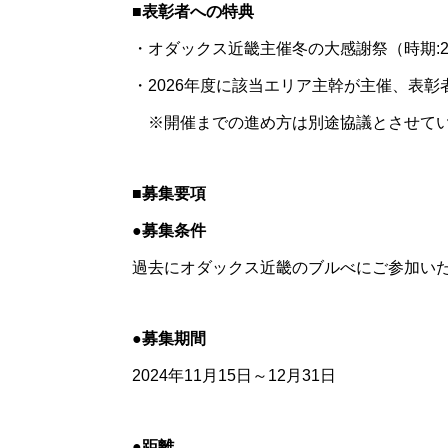
■表彰者への特典
・オダックス近畿主催冬の大感謝祭（時期:
・2026年度に該当エリア主幹が主催、表
※開催までの進め方は別途協議とさせて
■募集要項
●募集条件
過去にオダックス近畿のブルべにご参加い
●募集期間
2024年11月15日～12月31日
●距離