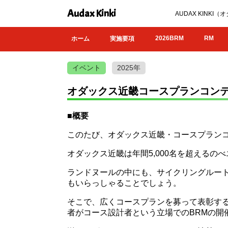
Audax Kinki
AUDAX KIN
2026BRM
RM
ホーム
実施要項
イベント
2025年
オダックス近畿コースプランコン
■概要
このたび、オダックス近畿・コースプラン
オダックス近畿は年間5,000名を超える
ランドヌールの中にも、サイクリングルー
もいらっしゃることでしょう。
そこで、広くコースプランを募って表彰す
者がコース設計者という立場でのBRMの開