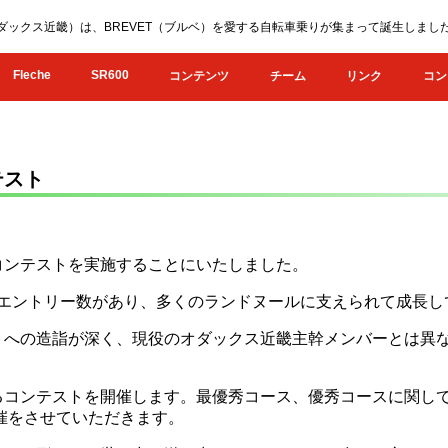
KI（オダックス近畿）は、BREVET（ブルベ）を愛する自転車乗りが集まって誕生し
Fleche
SR600
コンテンツ
チーム
リンク
コン
テスト
コンテストを実施することにいたしました。
のべエントリー数があり、多くのランドヌールに支えられて成長
トへの造詣が深く、現役のオダックス近畿主幹メンバーとは異
るコンテストを開催します。最優秀コース、優秀コース
に関して
催をさせていただきます。