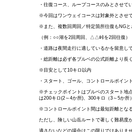
・往復コース、ループコースのみとさせて
※今回はワンウェイコースは対象外とさせ
※また、複数回周回／特定箇所往復もNGと
（例：○○湖を2回周回、△△峠を2回往復）
・道路は夜間走行に適しているかを留意し
・総距離は必ず各ブルベの公式距離より長
※目安として10キロ以内
・スタート、ゴール、コントロールポイン
※チェックポイントはブルベのスタート地
は200キロ(2～4か所)、300キロ（3～
※コントロールポイント間は最短距離とな
ただし、険しい山岳ルートで著しく難易度
適さないなどの場合はこの限りではありま