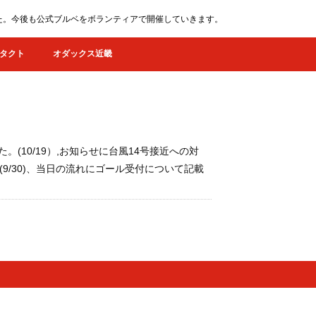
ました。今後も公式ブルベをボランティアで開催していきます。
タクト
オダックス近畿
た。(10/19）,お知らせに台風14号接近への対
掲載(9/30)、当日の流れにゴール受付について記載