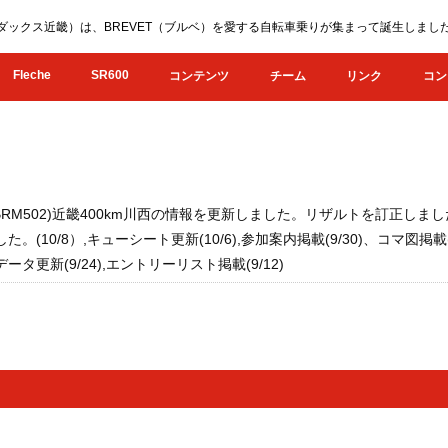
KI（オダックス近畿）は、BREVET（ブルベ）を愛する自転車乗りが集まって誕生し
Fleche
SR600
コンテンツ
チーム
リンク
コン
(旧BRM502)近畿400km川西の情報を更新しました。リザルトを訂正しまし
た。(10/8）,キューシート更新(10/6),参加案内掲載(9/30)、コマ図
スデータ更新(9/24),エントリーリスト掲載(9/12)