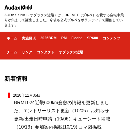
Audax Kinki
AUDAX KINKI（オダックス近畿）は、BREVET（ブルベ）を愛する自転車乗
りが集まって誕生しました。今後も公式ブルベをボランティアで開催してい
きます。
2026BRM
RM
Fleche
SR600
ホーム
実施要項
コンテンツ
チーム
リンク
コンタクト
オダックス近畿
新着情報
2020年11月05日
BRM1024近畿600km倉敷の情報を更新しまし
た。エントリーリスト更新（10/05）お知らせ
更新/出走日時申請（10/06）キューシート掲載
（10/13）参加案内掲載(10/19) コマ図掲載