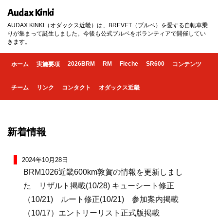
Audax Kinki
AUDAX KINKI（オダックス近畿）は、BREVET（ブルベ）を愛する自転車乗
りが集まって誕生しました。今後も公式ブルベをボランティアで開催してい
きます。
2026BRM
RM
Fleche
SR600
ホーム
実施要項
コンテンツ
チーム
リンク
コンタクト
オダックス近畿
新着情報
2024年10月28日
BRM1026近畿600km敦賀の情報を更新しまし
た リザルト掲載(10/28) キューシート修正
（10/21) ルート修正(10/21) 参加案内掲載
（10/17）エントリーリスト正式版掲載