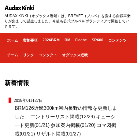
Audax Kinki
AUDAX KINKI（オダックス近畿）は、BREVET（ブルベ）を愛する自転車乗
りが集まって誕生しました。今後も公式ブルベをボランティアで開催してい
きます。
2026BRM
RM
Fleche
SR600
ホーム
実施要項
コンテンツ
チーム
リンク
コンタクト
オダックス近畿
新着情報
2019年01月27日
BRM126近畿300km河内長野の情報を更新しま
した。 エントリーリスト掲載(12/29) キューシ
ート更新(01/21) 参加案内掲載(01/20) コマ図掲
載(01/21) リザルト掲載(01/27)