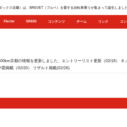
KI（オダックス近畿）は、BREVET（ブルベ）を愛する自転車乗りが集まって誕生し
Fleche
SR600
コンテンツ
チーム
リンク
コン
畿200km京都の情報を更新しました。エントリーリスト更新（02/18） キ
マ図掲載（02/20） リザルト掲載(02/26)