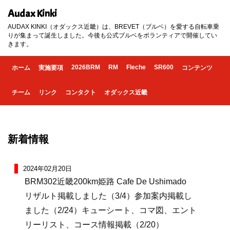
Audax Kinki
AUDAX KINKI（オダックス近畿）は、BREVET（ブルベ）を愛する自転車乗
りが集まって誕生しました。今後も公式ブルベをボランティアで開催してい
きます。
2026BRM
RM
Fleche
SR600
ホーム
実施要項
コンテンツ
チーム
リンク
コンタクト
オダックス近畿
新着情報
2024年02月20日
BRM302近畿200km姫路 Cafe De Ushimado
リザルト掲載しました（3/4）参加案内掲載し
ました（2/24）キューシート、コマ図、エント
リーリスト、コース情報掲載（2/20）