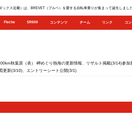
KI（オダックス近畿）は、BREVET（ブルベ）を愛する自転車乗りが集まって誕生し
Fleche
SR600
コンテンツ
チーム
リンク
コン
畿200km秋葉原（表） 岬めぐり熱海の更新情報、リザルト掲載(3/14)参加案
マ図更新(3/10)、エントリーシート公開(3/1)