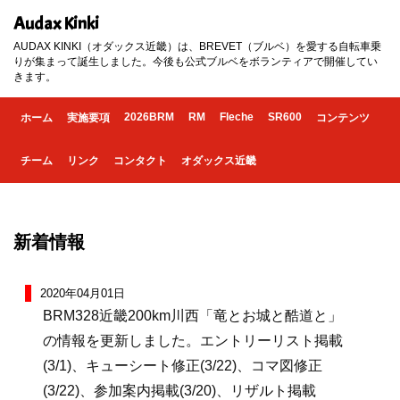
Audax Kinki
AUDAX KINKI（オダックス近畿）は、BREVET（ブルベ）を愛する自転車乗
りが集まって誕生しました。今後も公式ブルベをボランティアで開催してい
きます。
2026BRM
RM
Fleche
SR600
ホーム
実施要項
コンテンツ
チーム
リンク
コンタクト
オダックス近畿
新着情報
2020年04月01日
BRM328近畿200km川西「竜とお城と酷道と」
の情報を更新しました。エントリーリスト掲載
(3/1)、キューシート修正(3/22)、コマ図修正
(3/22)、参加案内掲載(3/20)、リザルト掲載